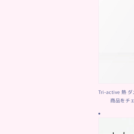
おススメはヒート
でくださいね。
そして、一番大事
水っ気のある状態
アミストをふりか
Tri-active 
商品をチェ