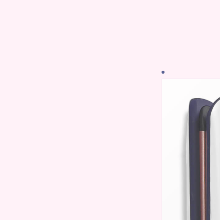
髪のクセや、うね
サつきが気になっ
髪に必要な潤いが
オシャレ度は下が