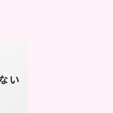
います。ただ、パ
イロンを当てても