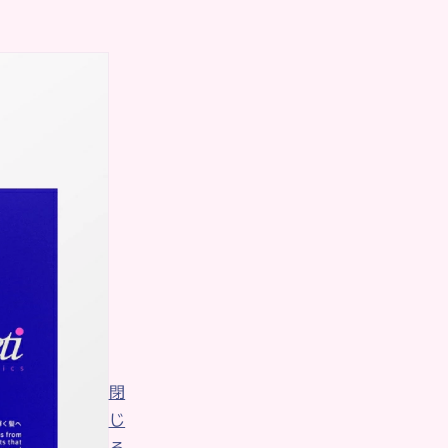
るのも面倒だし、
ますが、その前に
閉
じ
る