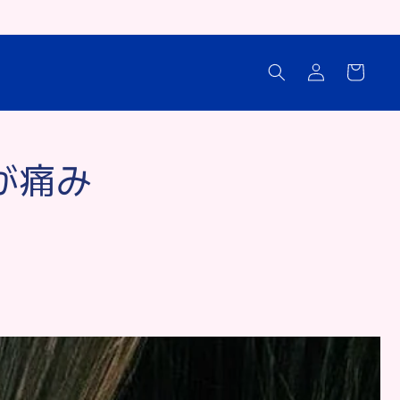
Log
Cart
in
が痛み