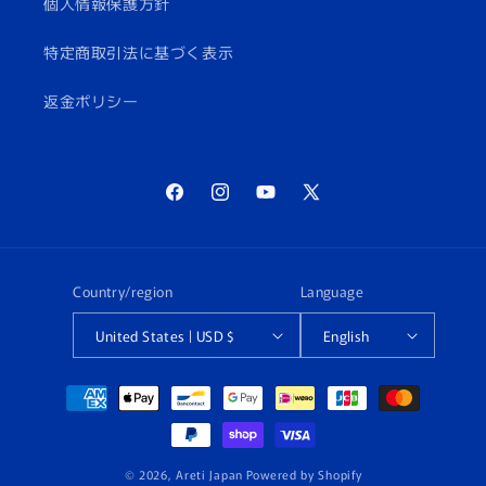
個人情報保護方針
特定商取引法に基づく表示
返金ポリシー
Facebook
Instagram
YouTube
X
(Twitter)
Country/region
Language
United States | USD $
English
Payment
methods
© 2026,
Areti Japan
Powered by Shopify