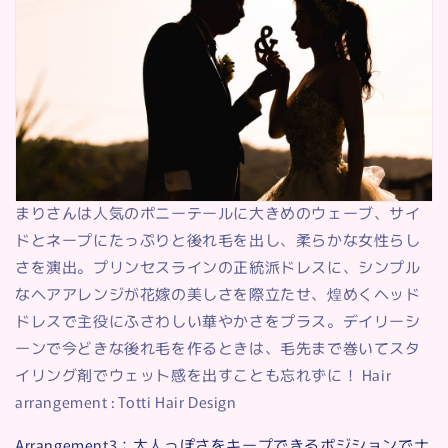
まりさんは人気のポニーテールに大きめのウェーブ、サイ
ドとネープにたっぷりと後れ毛を出し、柔らかな女性らし
さを演出。プリンセスラインの正統派ドレスに、シンプル
なヘアアレンジが花嫁の美しさを際立たせ、煌めくヘッド
ドレスで主役にふさわしい華やかさをプラス。デイリーシ
ーンで今どきな後れ毛を作るときは、毛先まで巻いてスタ
イリング剤でウェット感を出すことも忘れずに！ Hair
arrangement : Totti Hair Design
Arrangement3：大人っぽさをキープできるポジションでナ