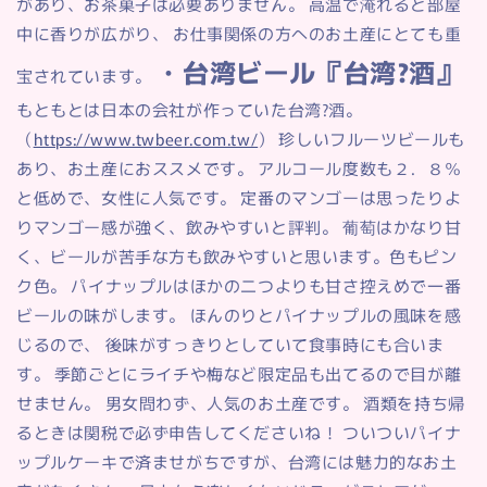
があり、お茶菓子は必要ありません。 高温で淹れると部屋
中に香りが広がり、 お仕事関係の方へのお土産にとても重
・台湾ビール『台湾?酒』
宝されています。
もともとは日本の会社が作っていた台湾?酒。
（
https://www.twbeer.com.tw/
） 珍しいフルーツビールも
あり、お土産におススメです。 アルコール度数も２．８％
と低めで、女性に人気です。 定番のマンゴーは思ったりよ
りマンゴー感が強く、飲みやすいと評判。 葡萄はかなり甘
く、ビールが苦手な方も飲みやすいと思います。色もピン
ク色。 パイナップルはほかの二つよりも甘さ控えめで一番
ビールの味がします。 ほんのりとパイナップルの風味を感
じるので、 後味がすっきりとしていて食事時にも合いま
す。 季節ごとにライチや梅など限定品も出てるので目が離
せません。 男女問わず、人気のお土産です。 酒類を持ち帰
るときは関税で必ず申告してくださいね！ ついついパイナ
ップルケーキで済ませがちですが、台湾には魅力的なお土