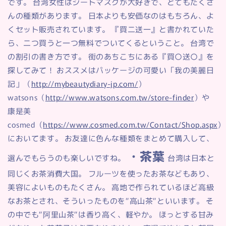
です。 台湾女性はシートマスクが大好きで、とてもたくさ
んの種類があります。 日本よりも安価なのはもちろん、よ
くセット販売されています。 『買二送一』と書かれていた
ら、二つ買うと一つ無料でついてくるということ。 台湾で
の割引の書き方です。 街のあちこちにある『買〇送〇』を
探してみて！ おススメはパッケージの可愛い「我の美麗日
記」（
http://mybeautydiary-jp.com/
）
watsons（
http://www.watsons.com.tw/store-finder
）や
康是美
cosmed（
https://www.cosmed.com.tw/Contact/Shop.aspx
）
においてます。 お友達に色んな種類をまとめて購入して、
・茶葉
選んでもらうのも楽しいですね。
台湾は日本と
同じくお茶消費大国。 フルーツを使ったお茶などもあり、
美容によいものもたくさん。 高地で作られているほど高級
なお茶とされ、そういったものを”高山茶”といいます。 そ
の中でも”阿里山茶”は香り高く、軽やか。 ほっとする甘み