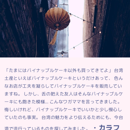
「たまにはパイナップルケーキ以外も買ってきてよ」 台湾
土産といえばパイナップルケーキというだけあって、 色ん
なお店が工夫を凝らしてパイナップルケーキを販売してい
ますね。 しかし、舌の肥えた友人はそんなパイナップルケ
ーキにも飽きた模様… こんなワガママを言ってきました。
悔しいけれど、パイナップルケーキでいいかと少し慢心し
ていたのも事実。 台湾の魅力をより伝えるためにも、今台
・カラフ
湾で流行っているものを探してみました。