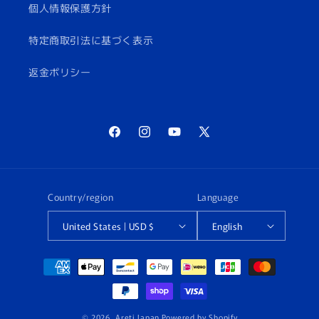
個人情報保護方針
特定商取引法に基づく表示
返金ポリシー
Facebook
Instagram
YouTube
X
(Twitter)
Country/region
Language
United States | USD $
English
Payment
methods
© 2026,
Areti Japan
Powered by Shopify