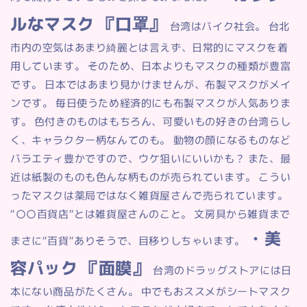
ルなマスク 『口罩』
台湾はバイク社会。 台北
市内の空気はあまり綺麗とは言えず、日常的にマスクを着
用しています。 そのため、日本よりもマスクの種類が豊富
です。 日本ではあまり見かけませんが、布製マスクがメイ
ンです。 毎日使うため経済的にも布製マスクが人気ありま
す。 色付きのものはもちろん、可愛いもの好きの台湾らし
く、キャラクター柄なんてのも。 動物の顔になるものなど
バラエティ豊かですので、ウケ狙いにいいかも？ また、最
近は紙製のものも色んな柄ものが売られています。 こうい
ったマスクは薬局ではなく雑貨屋さんで売られています。
”〇〇百貨店”とは雑貨屋さんのこと。 文房具から雑貨まで
・美
まさに”百貨”ありそうで、目移りしちゃいます。
容パック 『面膜』
台湾のドラッグストアには日
本にない商品がたくさん。 中でもおススメがシートマスク