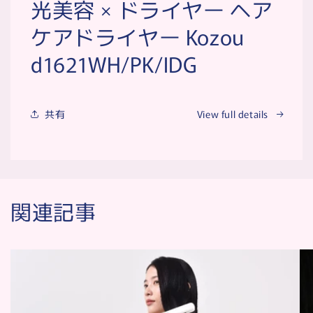
光美容 × ドライヤー ヘア
in
modal
ケアドライヤー Kozou
d1621WH/PK/IDG
共有
View full details
関連記事