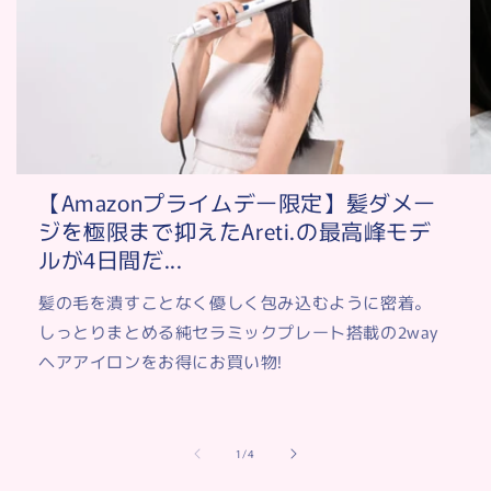
【Amazonプライムデー限定】髪ダメー
ジを極限まで抑えたAreti.の最高峰モデ
ルが4日間だ...
髪の毛を潰すことなく優しく包み込むように密着。
しっとりまとめる純セラミックプレート搭載の2way
ヘアアイロンをお得にお買い物!
of
1
/
4