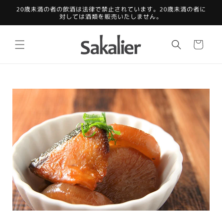
コンテ
20歳未満の者の飲酒は法律で禁止されています。20歳未満の者に
ンツに
対しては酒類を販売いたしません。
進む
カ
ー
ト