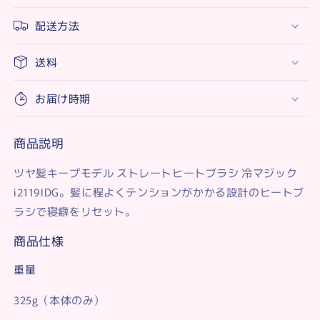
イ
イ
配送方法
ロ
ロ
ン
ン
i2119IDG
i2119IDG
送料
お届け時期
商品説明
ツヤ髪キープモデル ストレートヒートブラシ 冷マジック
i2119IDG。髪に程よくテンションがかかる設計のヒートブ
ラシで寝癖をリセット。
商品仕様
重量
325g（本体のみ）