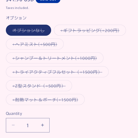
price
Taxes included.
オプション
Variant
Variant
オプションなし
+ギフトラッピング(+200円)
sold
sold
out
out
or
or
Variant
+ヘアミスト(+500円)
unavailable
unavaila
sold
out
or
Variant
+シャンプー＆トリートメント(+1000円)
unavailable
sold
out
or
Variant
+トライアクティブフルセット（+1500円）
unavailable
sold
out
or
Variant
+Z型スタンド（+500円）
unavailable
sold
out
or
Variant
+耐熱マット＆ポーチ(+1500円)
unavailable
sold
out
or
Quantity
unavailable
Decrease
Increase
quantity
quantity