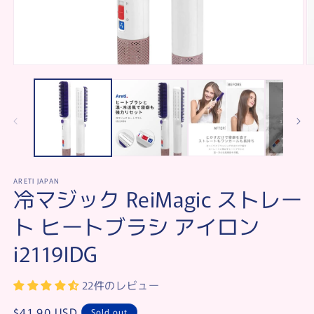
Open
O
media
m
1
2
in
in
modal
m
ARETI JAPAN
冷マジック ReiMagic ストレー
ト ヒートブラシ アイロン
i2119IDG
22件のレビュー
Regular
$41.90 USD
Sold out