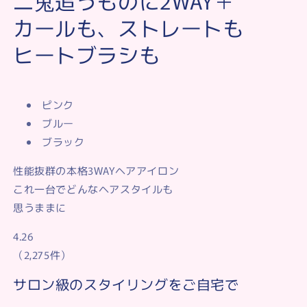
二兎追うものに2WAY＋
负
负
カールも、ストレートも
离
离
子
子
ヒートブラシも
多
多
功
功
能
能
ピンク
美
美
发
发
ブルー
器
器
ブラック
i38BK/PK/BL
i38BK/PK/BL
26mm
26mm
性能抜群の本格3WAYヘアアイロン
これ一台でどんなヘアスタイルも
思うままに
4.26
（2,275件）
サロン級のスタイリングをご自宅で