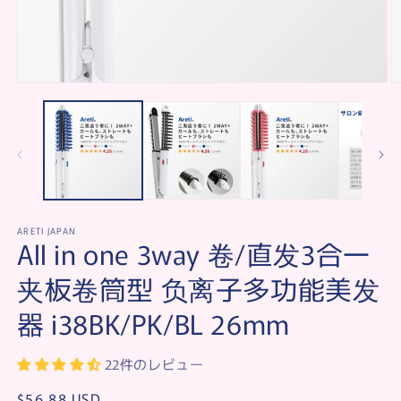
Open
O
media
m
1
2
in
in
modal
m
ARETI JAPAN
All in one 3way 卷/直发3合一
夹板卷筒型 负离子多功能美发
器 i38BK/PK/BL 26mm
22件のレビュー
Regular
$56.88 USD