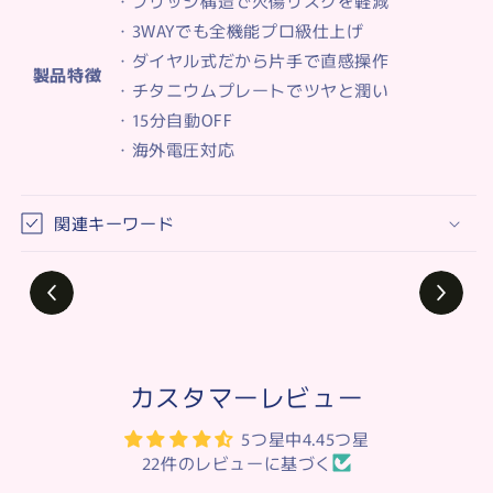
・ブリッジ構造で火傷リスクを軽減
・3WAYでも全機能プロ級仕上げ
・ダイヤル式だから片手で直感操作
製品特徴
・チタニウムプレートでツヤと潤い
・15分自動OFF
・海外電圧対応
関連キーワード
【提供】Areti様の毛穴吸引器[Provided]
8.5K
Views
Pore suction device by
Areti#japan#Areti#毛穴吸引器
カスタマーレビュー
5つ星中4.45つ星
22件のレビューに基づく