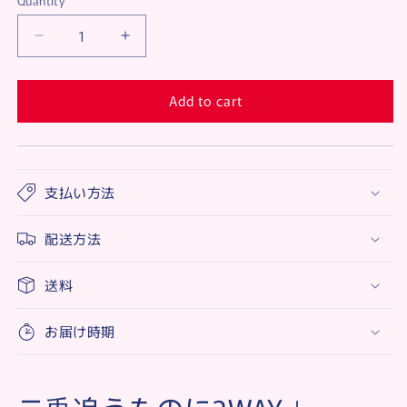
Quantity
Decrease
Increase
quantity
quantity
for
for
Add to cart
All
All
in
in
one
one
3way
3way
卷/
卷/
支払い方法
直
直
发
发
配送方法
3
3
合
合
送料
一
一
夹
夹
板
板
お届け時期
卷
卷
筒
筒
型
型