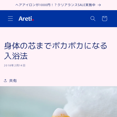
コンテ
ヘアアイロンが1000円！？クリアランスSALE実施中
ンツに
進む
カ
ー
ト
身体の芯までポカポカになる
入浴法
2018年2月14日
共有