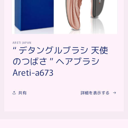
モ
ー
ARETI JAPAN
“ デタングルブラシ 天使
ダ
ル
のつばさ ” ヘアブラシ
で
メ
Areti-a673
デ
ィ
ア
(1)
を
共有
詳細を表示する
開
く