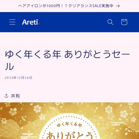
コンテ
ヘアアイロンが1000円！？クリアランスSALE実施中
ンツに
進む
カ
ー
ト
ゆく年くる年 ありがとうセー
ル
2025年12月26日
共有