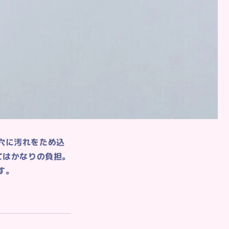
穴に汚れをため込
てはかなりの負担。
す。