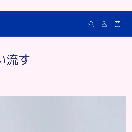
ロ
カ
グ
ー
イ
ト
ン
い流す