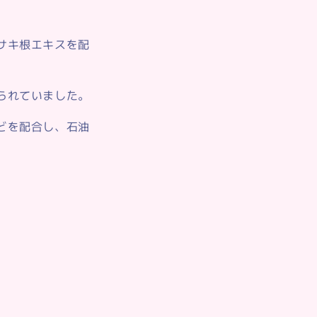
サキ根エキスを配
られていました。
どを配合し、石油