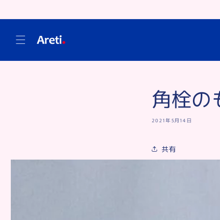
コンテ
ンツに
進む
角栓の
2021年5月14日
共有