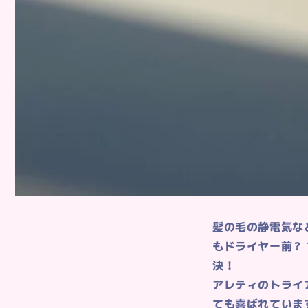
髪の毛の静電気な
もドライヤー前？
決！
アレティのトライ
ても喜ばれていま