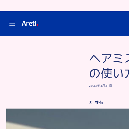
コンテ
ンツに
進む
ヘアミ
の使い
2023年3月31日
共有