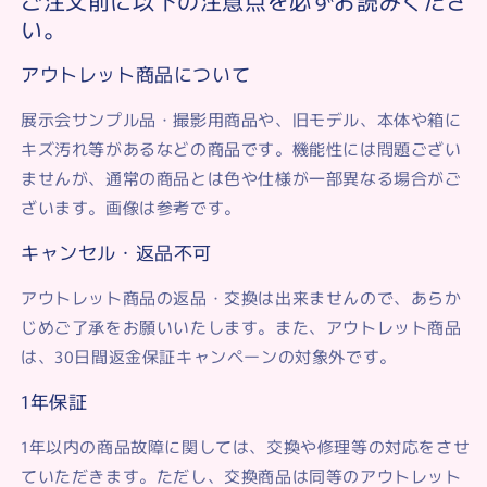
ご注文前に以下の注意点を必ずお読みくださ
動
動
い。
洗
洗
アウトレット商品について
顔
顔
ブ
ブ
展示会サンプル品・撮影用商品や、旧モデル、本体や箱に
ラ
ラ
キズ汚れ等があるなどの商品です。機能性には問題ござい
シ
シ
w04-
w04-
ませんが、通常の商品とは色や仕様が一部異なる場合がご
SMP
SMP
ざいます。画像は参考です。
キャンセル・返品不可
アウトレット商品の返品・交換は出来ませんので、あらか
じめご了承をお願いいたします。また、アウトレット商品
は、30日間返金保証キャンペーンの対象外です。
1年保証
1年以内の商品故障に関しては、交換や修理等の対応をさせ
ていただきます。ただし、交換商品は同等のアウトレット