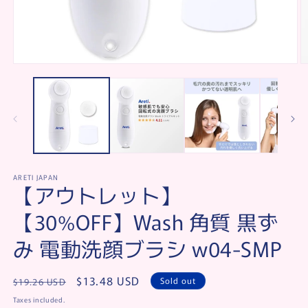
Open
O
media
m
1
2
in
in
modal
m
ARETI JAPAN
【アウトレット】
【30%OFF】Wash 角質 黒ず
み 電動洗顔ブラシ w04-SMP
Regular
Sale
$13.48 USD
Sold out
$19.26 USD
price
price
Taxes included.