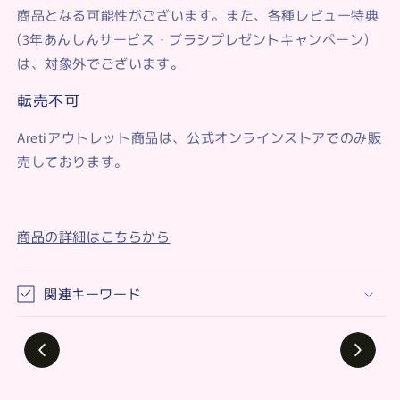
商品となる可能性がございます。また、各種レビュー特典
(3年あんしんサービス・ブラシプレゼントキャンペーン)
は、対象外でございます。
転売不可
Aretiアウトレット商品は、公式オンラインストアでのみ販
売しております。
商品の詳細はこちらから
関連キーワード
アレティ Areti. イオン 導入・導出型 美顔器
4.4K
Views
口コミ・効果・体験動画（クラリティ:リンク
ル (L)）