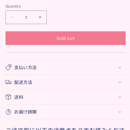
Quantity
Decrease
Increase
quantity
quantity
for
for
Sold out
【ア
【ア
ウ
ウ
ト
ト
レ
レ
ッ
ッ
支払い方法
ト】
ト】
【30%OFF】
【30%OFF】
配送方法
Wash
Wash
角
角
送料
質
質
黒
黒
お届け時期
ず
ず
み
み
電
電