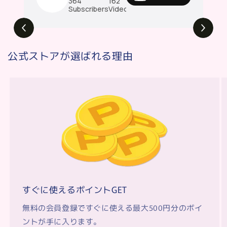
364
162
687K
Subscribers
Videos
Views
#毛穴吸引器 #ポアスコープ #b2007WH
445
Views
公式ストアが選ばれる理由
すぐに使えるポイントGET
無料の会員登録ですぐに使える最大500円分のポイ
ントが手に入ります。