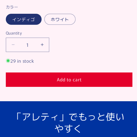
カラー
インディゴ
ホワイト
Quantity
Decrease
Increase
quantity
quantity
for
for
29 in stock
【ク
【ク
リ
リ
Add to cart
ア
ア
ラ
ラ
ン
ン
ス
ス
セ
セ
「アレティ」でもっと使い
ー
ー
やすく
ル】
ル】
洗
洗