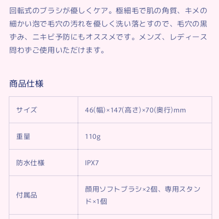
回転式のブラシが優しくケア。極細毛で肌の角質、キメの
細かい泡で毛穴の汚れを優しく洗い落とすので、毛穴の黒
ずみ、ニキビ予防にもオススメです。メンズ、レディース
問わずご使用いただけます。
商品仕様
サイズ
46(幅)×147(高さ)×70(奥行)mm
重量
110g
防水仕様
IPX7
顔用ソフトブラシ×2個、専用スタン
付属品
ド×1個