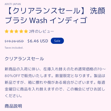
ARETI JAPAN
【クリアランスセール】 洗顔
ブラシ Wash インディゴ
2件のレビュー
Regular
Sale
$6.46 USD
Sale
$19.26 USD
price
price
Taxes included.
クリアランスセール
新商品の入荷に伴い、在庫入れ替えのため通常価格の70〜
80％OFFで販売いたします。数量限定となります。製品は
新品ですが、箱に擦れや傷がある場合がございます。毎週
金曜日に商品を入れ替えますので、この機会にぜひお試し
ください。
商品説明