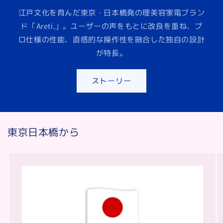
顔
顔
江戸文化を育んだ東京・日本橋発の理美容家電ブラン
ブ
ブ
ド「Areti.」。ユーザーの声をもとに改良を重ね、プ
ラ
ラ
ロ仕様の性能、直感的な操作性を融合した独自の設計
シ
シ
が特長。
Wash
Wash
イ
イ
ン
ン
ストーリー
デ
デ
ィ
ィ
ゴ
ゴ
東京日本橋から